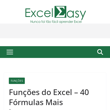
Pular
para
o
conteúdo
FUNÇÕES
Funções do Excel – 40
Fórmulas Mais