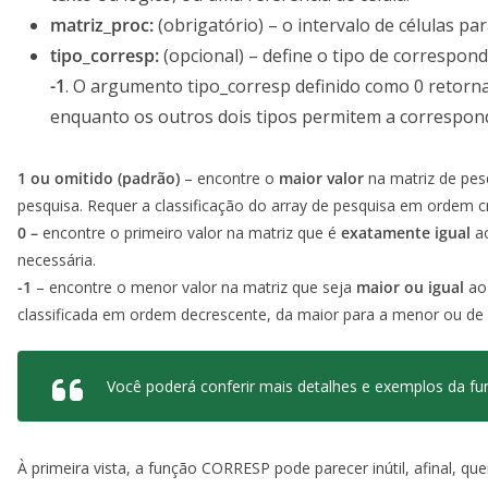
matriz_proc:
(obrigatório) – o intervalo de células pa
tipo_corresp:
(opcional) – define o tipo de correspon
-1
. O argumento tipo_corresp definido como 0 retorn
enquanto os outros dois tipos permitem a correspon
1 ou omitido (padrão)
– encontre o
maior valor
na matriz de pes
pesquisa. Requer a classificação do array de pesquisa em ordem c
0 –
encontre o primeiro valor na matriz que é
exatamente igual
ao
necessária.
-1
– encontre o menor valor na matriz que seja
maior ou igual
ao 
classificada em ordem decrescente, da maior para a menor ou de 
Você poderá conferir mais detalhes e exemplos da 
À primeira vista, a função CORRESP pode parecer inútil, afinal, 