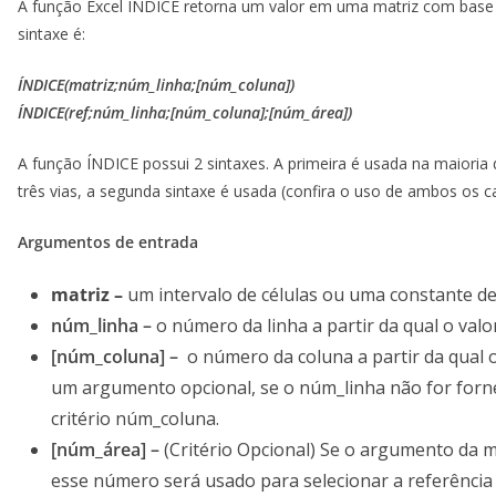
A função Excel ÍNDICE retorna um valor em uma matriz com base 
sintaxe é:
ÍNDICE(matriz;núm_linha;[núm_coluna])
ÍNDICE(ref;núm_linha;[núm_coluna];[núm_área])
A função ÍNDICE possui 2 sintaxes. A primeira é usada na maioria
três vias, a segunda sintaxe é usada (confira o uso de ambos os 
Argumentos de entrada
matriz –
um intervalo de células ou uma constante de
núm_linha –
o número da linha a partir da qual o valo
[núm_coluna] –
o número da coluna a partir da qual 
um argumento opcional, se o núm_linha não for forne
critério núm_coluna.
[núm_área] –
(Critério Opcional) Se o argumento da m
esse número será usado para selecionar a referência 