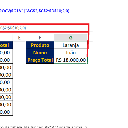
OCV($G1&”|”&G$2;$C$2:$D$10;2;0)
stro da tabela. Na função PROCV usada acima, o