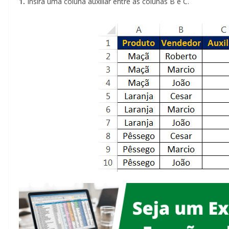
1.
Insira uma coluna auxiliar entre as colunas B e C.