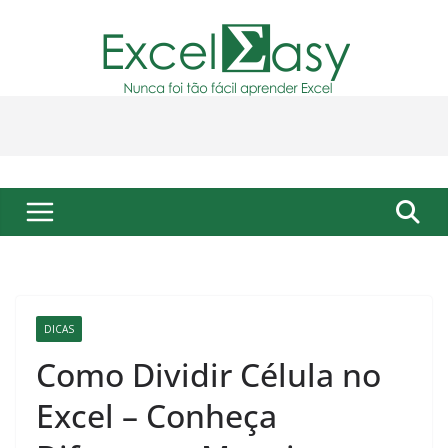
Pular
para
o
conteúdo
DICAS
Como Dividir Célula no
Excel – Conheça