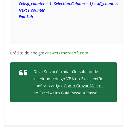
Cells(l_counter + 1, Selection.Column + 1) = k(l_counter)
Next l_counter
End Sub
Crédito do código:
answers.microsoft.com
Dica:
Se você ainda não sabe onde
inserir um código VBA no Excel, então
confira o artigo:
Como Gravar Macros
no Excel – Um Guia Passo a Passo