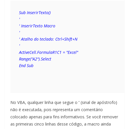
Sub InserirTexto()
'
' InserirTexto Macro
'
' Atalho do teclado: Ctrl+Shift+N
'
ActiveCell.FormulaR1C1 = "Excel"
Range("A2").Select
End Sub
No VBA, qualquer linha que segue o
‘
(sinal de apóstrofo)
não é executada, pois representa um comentário
colocado apenas para fins informativos. Se você remover
as primeiras cinco linhas desse código, a macro ainda