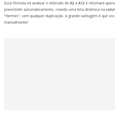
Essa fórmula irá analisar o intervalo de
A2
a
A12
e retornará apena
preenchido automaticamente, criando uma lista dinâmica na
colu
“Hermes”, sem qualquer duplicação. A grande vantagem é que você 
manualmente!