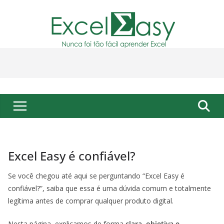
Pular
para
o
conteúdo
Excel Easy é confiável?
Se você chegou até aqui se perguntando “Excel Easy é
confiável?”, saiba que essa é uma dúvida comum e totalmente
legítima antes de comprar qualquer produto digital.
Nesta página, explicamos de forma
clara, objetiva e