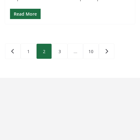
Read More
Paginação
1
2
3
…
10
de
posts