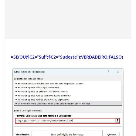
=SE(OU($C2=”Sul”;$C2=”Sudeste”);VERDADEIRO;FALSO)