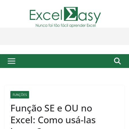
Pular
para
o
conteúdo
FUNÇÕES
Função SE e OU no
Excel: Como usá-las