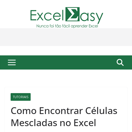
Pular
para
o
conteúdo
TUTORIAIS
Como Encontrar Células
Mescladas no Excel