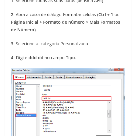
1.
Selecione todas as suas datas (de B6 a AF6)
2.
Abra a caixa de diálogo Formatar células (
Ctrl + 1
ou
Página Inicial
>
Formato de número
>
Mais Formatos
de Número
)
3.
Selecione a categoria Personalizada
4.
Digite
ddd dd
no campo
Tipo
.