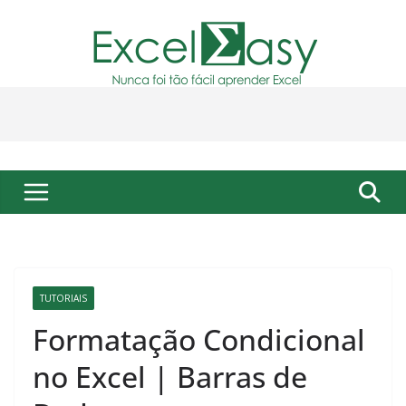
Pular
para
o
conteúdo
TUTORIAIS
Formatação Condicional
no Excel | Barras de