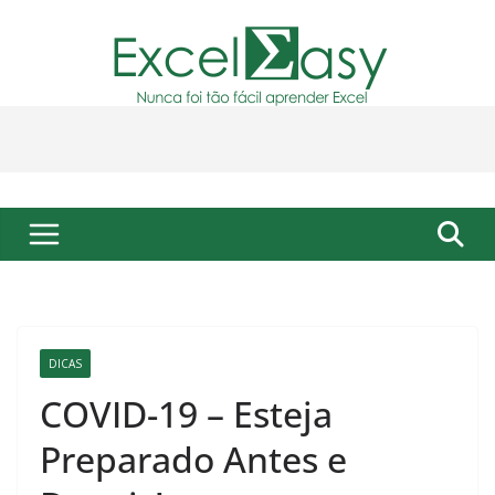
Pular
para
o
conteúdo
DICAS
COVID-19 – Esteja
Preparado Antes e