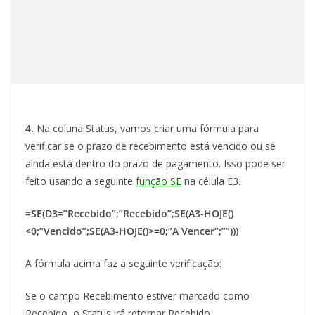
4.
Na coluna Status, vamos criar uma fórmula para
verificar se o prazo de recebimento está vencido ou se
ainda está dentro do prazo de pagamento. Isso pode ser
feito usando a seguinte
função SE
na célula E3.
=SE(D3=”Recebido”;”Recebido”;SE(A3-HOJE()
<0;”Vencido”;SE(A3-HOJE()>=0;”A Vencer”;””)))
A fórmula acima faz a seguinte verificação:
Se o campo Recebimento estiver marcado como
Recebido, o Status irá retornar Recebido.