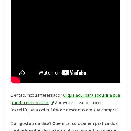
E então, ficou interessado?
Clique aqui para adquirir a sua
planilha em nossa loja
! Aproveite e use o cupom
“
excel10
” para obter
10% de desconto em sua compra
!
E aí, gostou da dica? Quem tal colocar em prática dos
conhecimentos desse tutorial e começar hoje mesmo