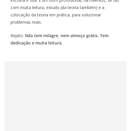
escolha é sua. E um bom profissional, há milênios, se faz
com muita leitura, estudo (da teoria também) e a
colocação da teoria em prática, para solucionar
problemas reais.
Repito:
Não tem milagre, nem almoço grátis. Tem
dedicação e muita leitura.