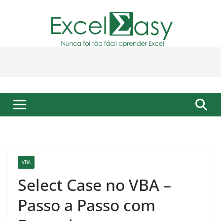
Pular
para
o
conteúdo
VBA
Select Case no VBA –
Passo a Passo com