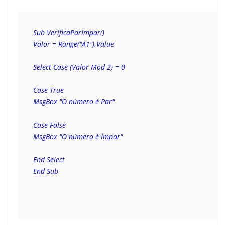
Sub VerificaParImpar()
Valor = Range("A1").Value
Select Case (Valor Mod 2) = 0
Case True
MsgBox "O número é Par"
Case False
MsgBox "O número é Ímpar"
End Select
End Sub